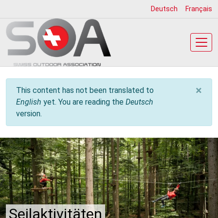
Skip
Deutsch
Français
to
main
content
×
Info message
This content has not been translated to
English
yet. You are reading the
Deutsch
version.
Seilaktivitäten