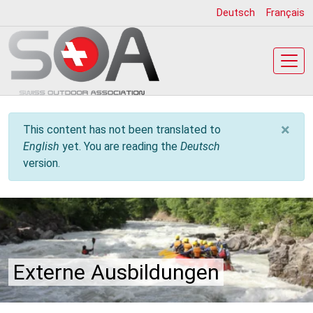
Skip
Deutsch
Français
to
main
content
×
Info message
This content has not been translated to
English
yet. You are reading the
Deutsch
version.
Externe Ausbildungen