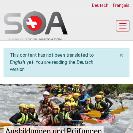
Skip
Deutsch
Français
to
main
content
×
Info message
This content has not been translated to
English
yet. You are reading the
Deutsch
version.
Ausbildungen
Ausbildungen und Prüfungen